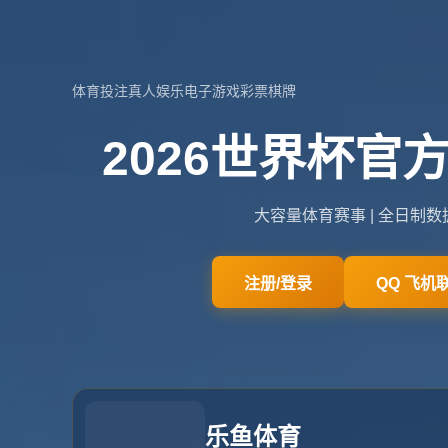
新闻中心
新闻中心
公司新闻
行业资讯
当一名传奇
次发声都牵
的未来，不