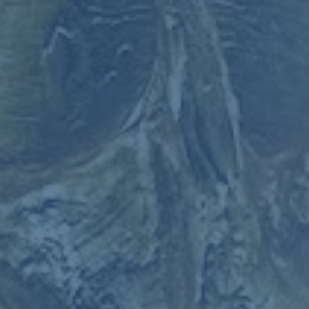
，更是对训练、旅行、比赛和舆论压力的忍耐力 克罗斯曾多次强调家庭
着，他对“平衡”的追求正在增强 如果继续留在最高舞台，他必须再度调整
生活节奏
是否愿意扮演绝对核心的角色 眼下，无论是在皇马还是在国家队，他依然
每个人都愿意在职业生涯后期继续承担这样的责任 有的球员选择转投小俱
罗斯更像是一个对自我要求极高的人 他不太愿意用“降低标准”的方式延长生
未来身份的期待是什么 很多退役球员会选择成为教练、解说员或俱乐部管理
、采访中分享自己对战术和足球生态的看法，这种表达欲和思辨能力，预
话语场中的意见领袖 对他而言，这可能并不比继续踢球缺少吸引力 于是，
待 也是公众与时代的一种温柔耐心
当球迷说“我们拭目以待”，本质上是一
从伊涅斯塔到克里斯蒂亚诺从梅西远赴迈阿密到莫德里奇也被频频问及未来
于 他并没有被伤病或者巨大争议拖向退场 反而是在一种相对平静、成绩仍
等待他的答案
中，公众的情绪其实很复杂 一方面，很多人希望他至少再战一季 因为像
个能在高压对抗中依然选择最合理线路的人 这种“决策型中场”本就稀缺 
滑，那也是一种对职业的尊重 这种矛盾的心理，使得“拭目以待”这四个字
从早退到迟暮 每一种告别都值得被尊重
回顾以往足坛传奇的选择，不难发现