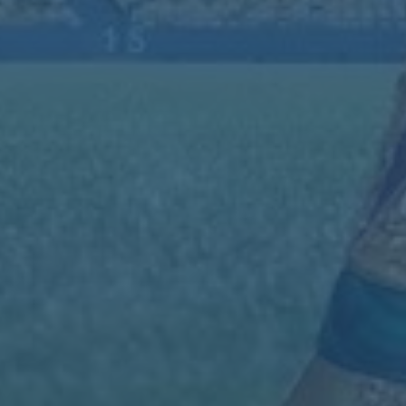
另一类值得
力 对克罗
地觉得 这
克罗斯的未
品的主题将
大量精准而