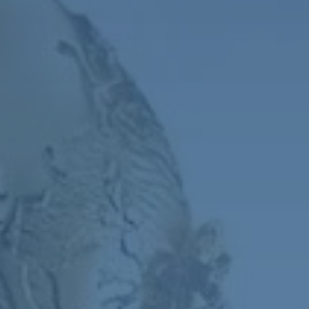
定”，表面上是时间表，深层则是心理上的缓冲带 他必须在冷
通关”：欧冠冠军、世界杯冠军、西甲和德甲的双重磨砺，再加
因为成就过于耀眼，才让他的每一次选择都显得格外慎重 一旦
传调度以及对比赛方向的预判，仍然是皇马和德国队阵中最稳定
后被动选择告别，而克罗斯更接近于主动收笔的人 他不希望自
性，让“我将在一两个月内决定”显得既理性又克制
承受高强度赛季的冲击 顶级职业生涯的后期，比拼的不再只是