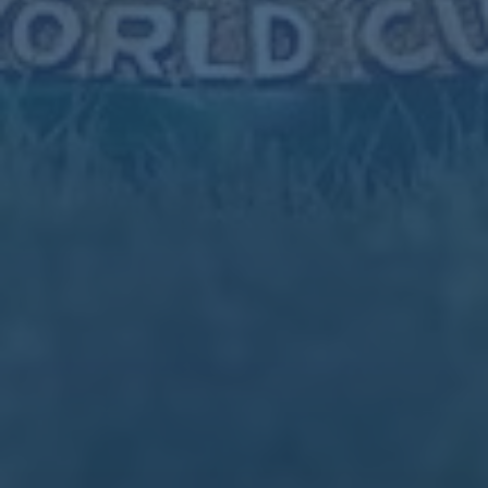
理性参与与风险认知是所有“赢率提升方法”的前提
讨论世界杯下注赢率提升方法完整盘点时，还有一个容易被忽略却极
其重要的前提 那就是对风险的清晰认知。无论分析多么全面，无论数
据多么精细，足球比赛本身仍然充满偶然性 一张红牌一次门柱一次门
线技术判定，都足以改变赛果。再完善的策略，也只能是在长期中让
你向统计优势靠拢，而不可能消除短期波动。真正成熟的参与者，会